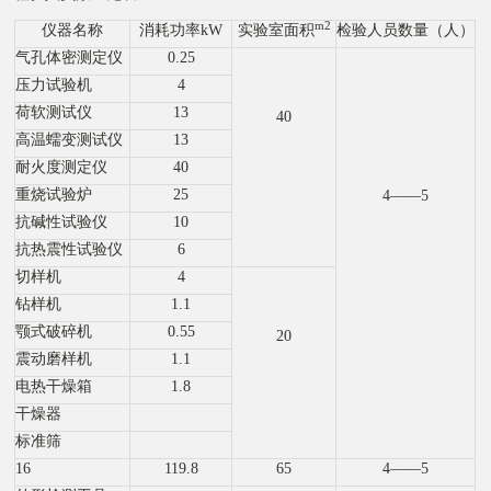
m2
仪器名称
消耗功率kW
实验室面积
检验人员数量（人）
气孔体密测定仪
0.25
压力试验机
4
荷软测试仪
13
40
高温蠕变测试仪
13
耐火度测定仪
40
重烧试验炉
25
4——5
抗碱性试验仪
10
抗热震性试验仪
6
切样机
4
钻样机
1.1
颚式破碎机
0.55
20
震动磨样机
1.1
电热干燥箱
1.8
干燥器
标准筛
16
119.8
65
4——5